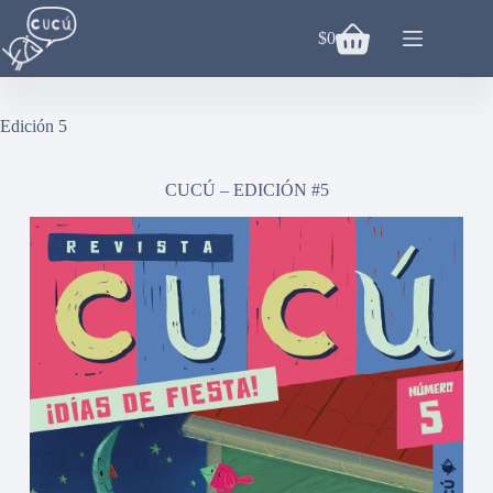
Saltar
al
$
0
Carro
contenido
de
compra
Edición 5
CUCÚ – EDICIÓN #5