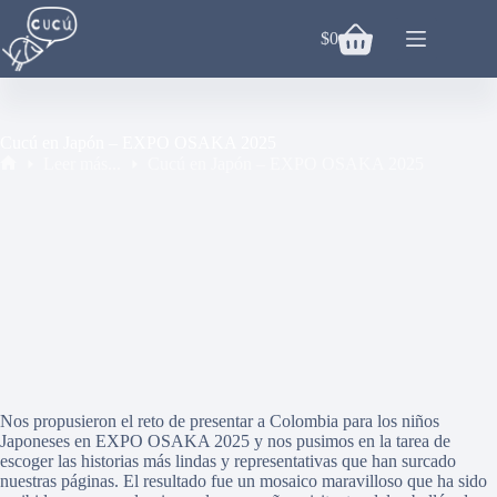
Saltar
al
$
0
Carro
contenido
de
compra
Cucú en Japón – EXPO OSAKA 2025
Leer más...
Cucú en Japón – EXPO OSAKA 2025
Inicio
Nos propusieron el reto de presentar a Colombia para los niños
Japoneses en EXPO OSAKA 2025 y nos pusimos en la tarea de
escoger las historias más lindas y representativas que han surcado
nuestras páginas. El resultado fue un mosaico maravilloso que ha sido