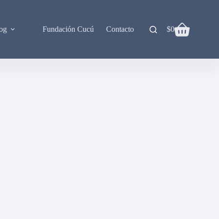
og
Fundación Cucú
Contacto
$
0
Carro
de
compra