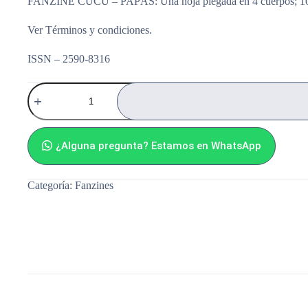
FANZINE CUCÚ – PAPÁS: Una hoja plegada en 4 cuerpos; 10,5 
Ver
Términos y condiciones
.
ISSN – 2590-8316
Cucú
-
27
cantidad
¿Alguna pregunta? Estamos en WhatsApp
Categoría:
Fanzines