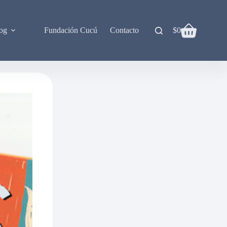
og
Fundación Cucú
Contacto
$
0
Carro
de
compra