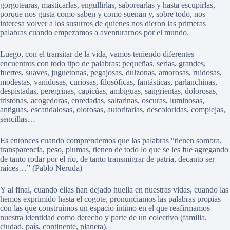
gorgotearas, masticarlas, engullirlas, saborearlas y hasta escupirlas,
porque nos gusta como saben y como suenan y, sobre todo, nos
interesa volver a los susurros de quienes nos dieron las primeras
palabras cuando empezamos a aventurarnos por el mundo.
Luego, con el transitar de la vida, vamos teniendo diferentes
encuentros con todo tipo de palabras: pequeñas, serias, grandes,
fuertes, suaves, juguetonas, pegajosas, dulzonas, amorosas, ruidosas,
modestas, vanidosas, curiosas, filosóficas, fantásticas, parlanchinas,
despistadas, peregrinas, capicúas, ambiguas, sangrientas, dolorosas,
tristonas, acogedoras, enredadas, saltarinas, oscuras, luminosas,
antiguas, escandalosas, olorosas, autoritarias, descoloridas, complejas,
sencillas…
Es entonces cuando comprendemos que las palabras “tienen sombra,
transparencia, peso, plumas, tienen de todo lo que se les fue agregando
de tanto rodar por el río, de tanto transmigrar de patria, decanto ser
raíces…” (Pablo Neruda)
Y al final, cuando ellas han dejado huella en nuestras vidas, cuando las
hemos exprimido hasta el cogote, pronunciamos las palabras propias
con las que construimos un espacio íntimo en el que reafirmamos
nuestra identidad como derecho y parte de un colectivo (familia,
ciudad, país, continente, planeta).