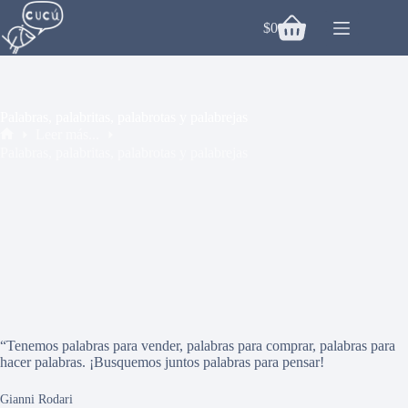
Saltar
al
$
0
Carro
contenido
de
compra
Palabras, palabritas, palabrotas y palabrejas
Leer más...
Inicio
Palabras, palabritas, palabrotas y palabrejas
“Tenemos palabras para vender, palabras para comprar, palabras para
hacer palabras. ¡Busquemos juntos palabras para pensar!
Gianni Rodari