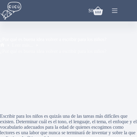
Saltar
al
$
0
Carro
contenido
de
compra
¿Por qué es buena idea volver a escribir para los niños?
Leer más...
Inicio
¿Por qué es buena idea volver a escribir para los niños?
Escribir para los niños es quizás una de las tareas más difíciles que
existen. Determinar cuál es el tono, el lenguaje, el tema, el enfoque y el
vocabulario adecuados para la edad de quienes escogimos como
lectores es una labor que nunca se terminará de inventar y sobre la que