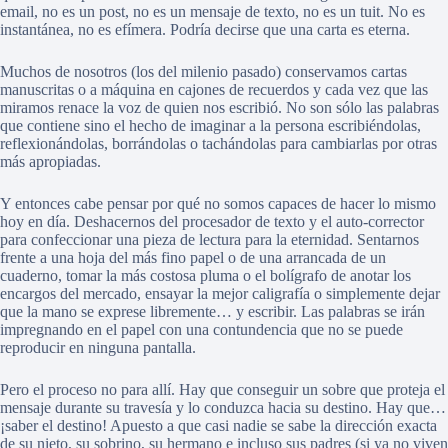
email, no es un post, no es un mensaje de texto, no es un tuit. No es
instantánea, no es efímera. Podría decirse que una carta es eterna.
Muchos de nosotros (los del milenio pasado) conservamos cartas
manuscritas o a máquina en cajones de recuerdos y cada vez que las
miramos renace la voz de quien nos escribió. No son sólo las palabras
que contiene sino el hecho de imaginar a la persona escribiéndolas,
reflexionándolas, borrándolas o tachándolas para cambiarlas por otras
más apropiadas.
Y entonces cabe pensar por qué no somos capaces de hacer lo mismo
hoy en día. Deshacernos del procesador de texto y el auto-corrector
para confeccionar una pieza de lectura para la eternidad. Sentarnos
frente a una hoja del más fino papel o de una arrancada de un
cuaderno, tomar la más costosa pluma o el bolígrafo de anotar los
encargos del mercado, ensayar la mejor caligrafía o simplemente dejar
que la mano se exprese libremente… y escribir. Las palabras se irán
impregnando en el papel con una contundencia que no se puede
reproducir en ninguna pantalla.
Pero el proceso no para allí. Hay que conseguir un sobre que proteja el
mensaje durante su travesía y lo conduzca hacia su destino. Hay que…
¡saber el destino! Apuesto a que casi nadie se sabe la dirección exacta
de su nieto, su sobrino, su hermano e incluso sus padres (si ya no viven