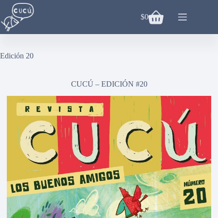
Saltar
al
$
0
Carro
contenido
de
compra
Edición 20
CUCÚ – EDICIÓN #20