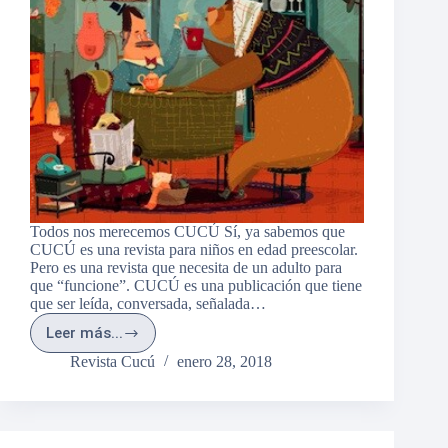
Todos nos merecemos CUCÚ Sí, ya sabemos que
CUCÚ es una revista para niños en edad preescolar.
Pero es una revista que necesita de un adulto para
que “funcione”. CUCÚ es una publicación que tiene
que ser leída, conversada, señalada…
Leer más...
Todos
nos
Revista Cucú
enero 28, 2018
merecemos
CUCÚ