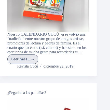
Nuestro CALENDARIO CUCÚ ya se volvió una
“tradición” entre nuestro grupo de amigos artistas,
promotores de lectura y padres de familia. Es el
cuarto que hacemos (¡sí, cuarto!) y ha estado en los
escritorios de mucha gente para recordarles su…
Leer más...
“Detrás
de
Revista Cucú
diciembre 22, 2019
cámaras”
de
nuestro
CALENDARIO
CUCÚ
¿Pegados a las pantallas?