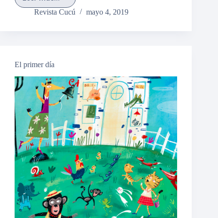
Leer:
una
Revista Cucú
mayo 4, 2019
semilla
que
crece
en
casa
El primer día