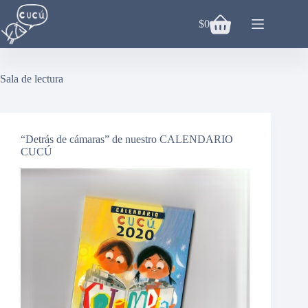
Saltar
al
$
0
Carro
contenido
de
compra
Sala de lectura
“Detrás de cámaras” de nuestro CALENDARIO
CUCÚ