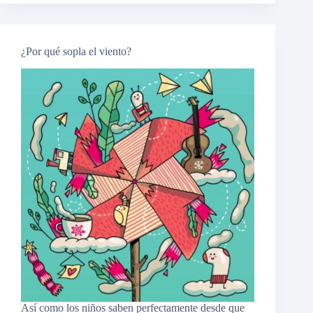
con
los
papás
y
¿Por qué sopla el viento?
las
mamás
Así como los niños saben perfectamente desde que