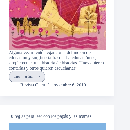
Alguna vez intenté llegar a una definición de
educación y surgió esta frase: “La educación es,
simplemente, una historia de historias. Unos quieren
contarlas y otros quieren escucharlas”.
Leer más...
Mi
cuento,
Revista Cucú
noviembre 6, 2019
nuestro
cuento,
tu
cuento.
10 reglas para leer con los papás y las mamás