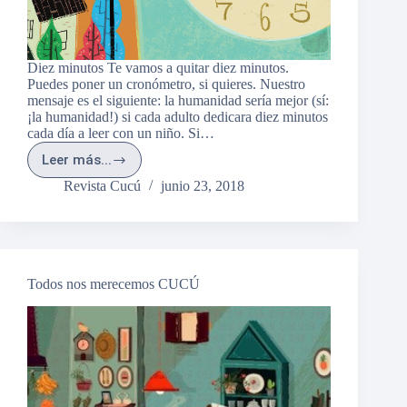
Diez minutos Te vamos a quitar diez minutos.
Puedes poner un cronómetro, si quieres. Nuestro
mensaje es el siguiente: la humanidad sería mejor (sí:
¡la humanidad!) si cada adulto dedicara diez minutos
cada día a leer con un niño. Si…
Leer más...
10
minutos,
Revista Cucú
junio 23, 2018
10
razones,
10
amigos
Todos nos merecemos CUCÚ