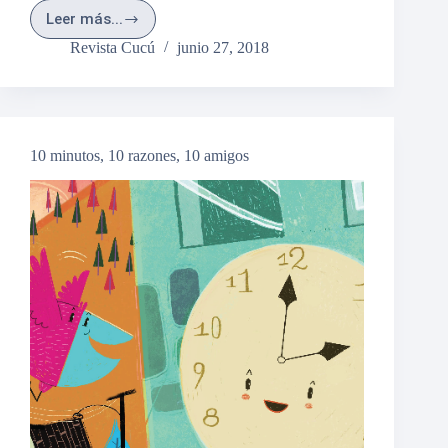
Leer más...
Yo
soy
Revista Cucú
junio 27, 2018
un
promotor
de
lectura
10 minutos, 10 razones, 10 amigos