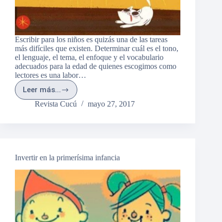
Escribir para los niños es quizás una de las tareas
más difíciles que existen. Determinar cuál es el tono,
el lenguaje, el tema, el enfoque y el vocabulario
adecuados para la edad de quienes escogimos como
lectores es una labor…
Leer más...
¿Por
qué
Revista Cucú
mayo 27, 2017
es
buena
idea
volver
a
escribir
Invertir en la primerísima infancia
para
los
niños?