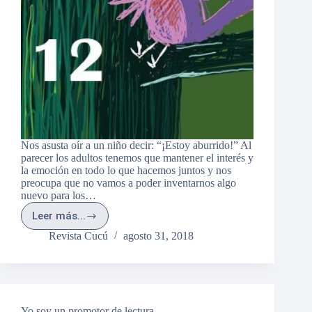
Nos asusta oír a un niño decir: “¡Estoy aburrido!” Al
parecer los adultos tenemos que mantener el interés y
la emoción en todo lo que hacemos juntos y nos
preocupa que no vamos a poder inventarnos algo
nuevo para los…
Leer más...
12
consejos
Revista Cucú
agosto 31, 2018
muy
aburridos
Yo soy un promotor de lectura